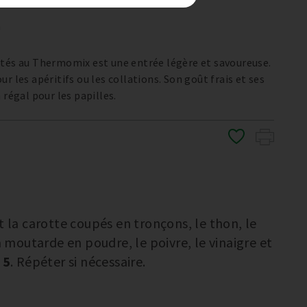
n
ités au Thermomix est une entrée légère et savoureuse.
r les apéritifs ou les collations. Son goût frais et ses
 régal pour les papilles.
t la carotte coupés en tronçons, le thon, le
a moutarde en poudre, le poivre, le vinaigre et
 5
. Répéter si nécessaire.