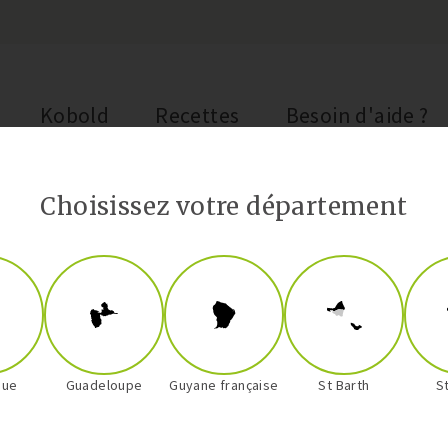
Kobold
Recettes
Besoin d'aide ?
u Thermomix
Choisissez votre département
Entrées
Mousse de T
que
Guadeloupe
Guyane française
St Barth
S
Thermomix