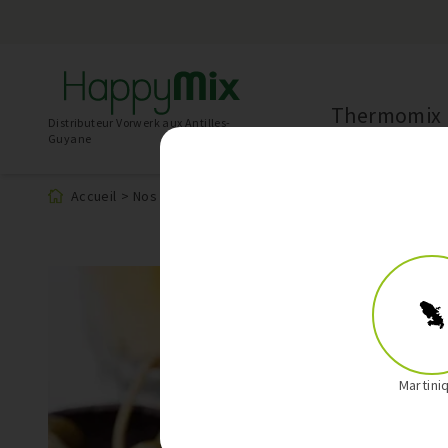
Thermomix
Distributeur Vorwerk aux Antilles-
Guyane
Accueil
>
Nos recettes
>
Mousse de Thon et Crudités a
Martini