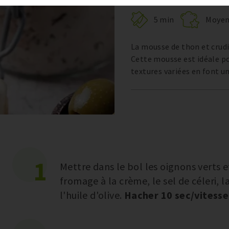
5 min
Moye
La mousse de thon et crud
Cette mousse est idéale pou
textures variées en font un
1
Mettre dans le bol les oignons verts e
fromage à la crème, le sel de céleri, l
l'huile d'olive.
Hacher 10 sec/vitesse