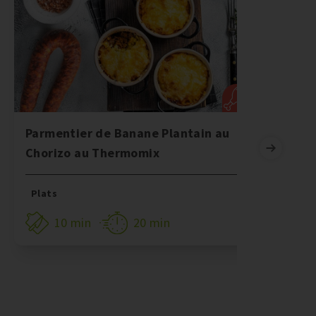
Parmentier de Banane Plantain au
B
Chorizo au Thermomix
C
Plats
10 min
20 min