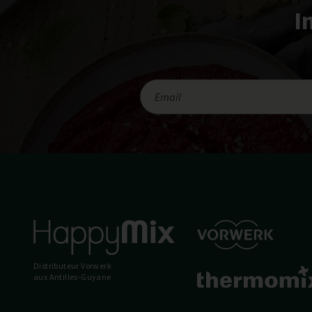
I
Distributeur Vorwerk
aux Antilles-Guyane