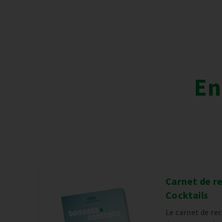
En
ureux
Carnet de r
Cocktails
upe près
.
Le carnet de re