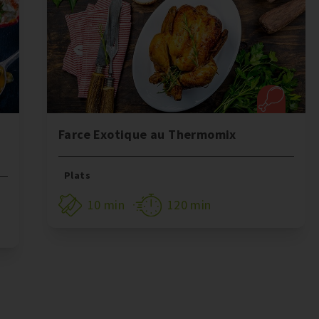
Farce Exotique au Thermomix
Plats
10 min
120 min