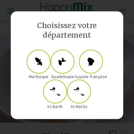
Distributeur Vorwerk aux Antilles-Guyane
Choisissez votre
département
Martinique
Guadeloupe
Guyane française
St Barth
St Martin